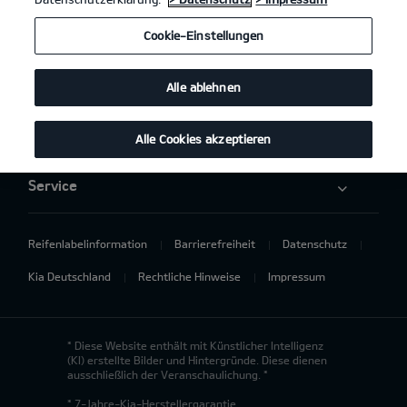
Elektromobilität
Cookie-Einstellungen
Aktuelles
Alle ablehnen
Über uns
Alle Cookies akzeptieren
Service
Reifenlabelinformation
Barrierefreiheit
Datenschutz
Kia Deutschland
Rechtliche Hinweise
Impressum
* Diese Website enthält mit Künstlicher Intelligenz
(KI) erstellte Bilder und Hintergründe. Diese dienen
ausschließlich der Veranschaulichung. *
* 7-Jahre-Kia-Herstellergarantie