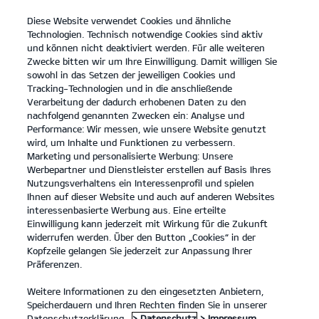
Diese Website verwendet Cookies und ähnliche
open
Technologien. Technisch notwendige Cookies sind aktiv
menu
und können nicht deaktiviert werden. Für alle weiteren
KONTAKT
Zwecke bitten wir um Ihre Einwilligung. Damit willigen Sie
sowohl in das Setzen der jeweiligen Cookies und
Tracking-Technologien und in die anschließende
PROBEFAHRT
Verarbeitung der dadurch erhobenen Daten zu den
nachfolgend genannten Zwecken ein: Analyse und
Performance: Wir messen, wie unsere Website genutzt
wird, um Inhalte und Funktionen zu verbessern.
Marketing und personalisierte Werbung: Unsere
Werbepartner und Dienstleister erstellen auf Basis Ihres
Nutzungsverhaltens ein Interessenprofil und spielen
Ihnen auf dieser Website und auch auf anderen Websites
Modelle
interessenbasierte Werbung aus. Eine erteilte
Einwilligung kann jederzeit mit Wirkung für die Zukunft
widerrufen werden. Über den Button „Cookies“ in der
Business
Kopfzeile gelangen Sie jederzeit zur Anpassung Ihrer
Präferenzen.
Angebote
Weitere Informationen zu den eingesetzten Anbietern,
Speicherdauern und Ihren Rechten finden Sie in unserer
Datenschutzerklärung.
> Datenschutz
> Impressum